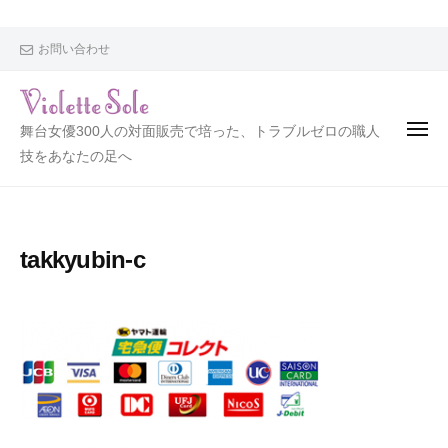
V
i
o
お問い合わせ
l
e
t
V
舞台女優300人の対面販売で培った、トラブルゼロの職人
t
i
技をあなたの足へ
e
o
S
l
o
l
e
takkyubin-c
e
t
t
e
S
o
l
e