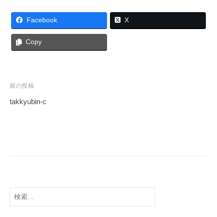
Facebook
X
Copy
前の投稿
takkyubin-c