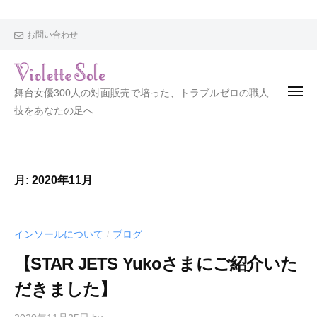
V
i
o
お問い合わせ
l
e
t
V
舞台女優300人の対面販売で培った、トラブルゼロの職人
t
i
技をあなたの足へ
e
o
S
l
o
l
e
月:
2020年11月
e
t
t
e
インソールについて
ブログ
/
S
【STAR JETS Yukoさまにご紹介いた
o
だきました】
l
e