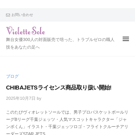
V
i
o
お問い合わせ
l
e
t
V
舞台女優300人の対面販売で培った、トラブルゼロの職人
t
i
技をあなたの足へ
e
o
S
l
o
l
e
ブログ
e
t
CHIBAJETSライセンス商品取り扱い開始!
t
e
2025年10月7日
by
S
このたびヴィオレットソールでは、男子プロバスケットボールリ
o
ーグBリーグ千葉ジェッツ・人気マスコットキャラクター「ジャ
l
ンボくん」イラスト・千葉ジェッツロゴ・フライトクルーチアリ
e
ーダーズSTAR JETS...