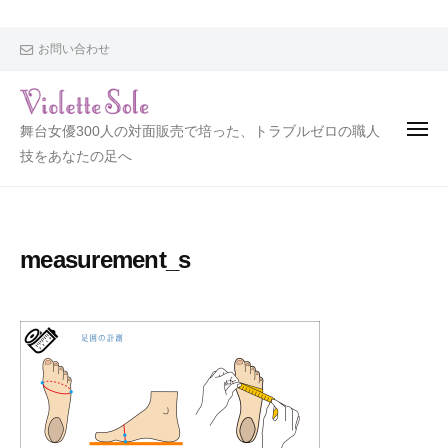
V
i
o
お問い合わせ
l
e
t
V
舞台女優300人の対面販売で培った、トラブルゼロの職人
t
i
技をあなたの足へ
e
o
S
l
o
l
e
measurement_s
e
t
t
e
S
o
l
e