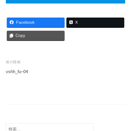
Facebook
X
Copy
前の投稿
vshh_fu–04