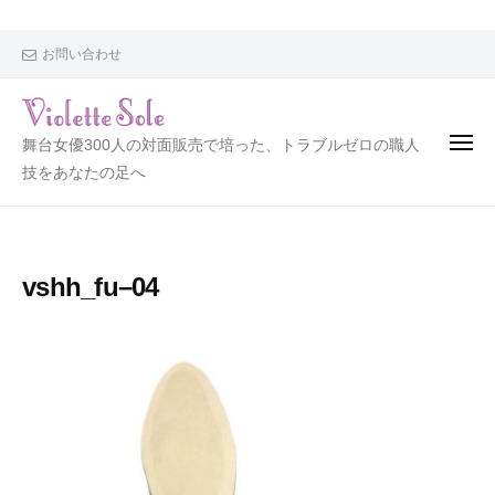
V
i
o
お問い合わせ
l
e
t
V
舞台女優300人の対面販売で培った、トラブルゼロの職人
t
i
技をあなたの足へ
e
o
S
l
o
l
e
vshh_fu–04
e
t
t
e
S
o
l
e