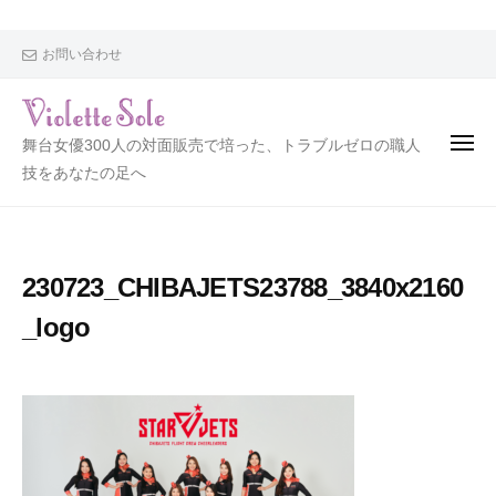
V
i
o
お問い合わせ
l
e
t
V
舞台女優300人の対面販売で培った、トラブルゼロの職人
t
i
技をあなたの足へ
e
o
S
l
o
l
e
230723_CHIBAJETS23788_3840x2160
e
t
_logo
t
e
S
o
l
e