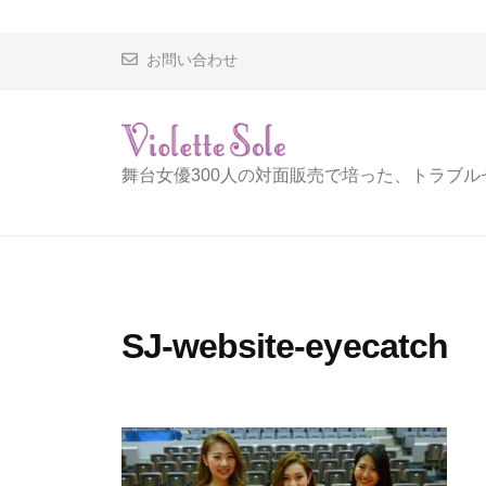
i
o
お問い合わせ
l
e
t
t
V
舞台女優300人の対面販売で培った、トラブ
e
i
S
o
o
l
l
e
e
SJ-website-eyecatch
t
t
e
S