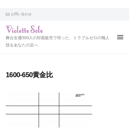
V
i
o
お問い合わせ
l
e
t
V
舞台女優300人の対面販売で培った、トラブルゼロの職人
t
i
技をあなたの足へ
e
o
S
l
o
l
e
1600-650黄金比
e
t
t
e
S
o
l
e